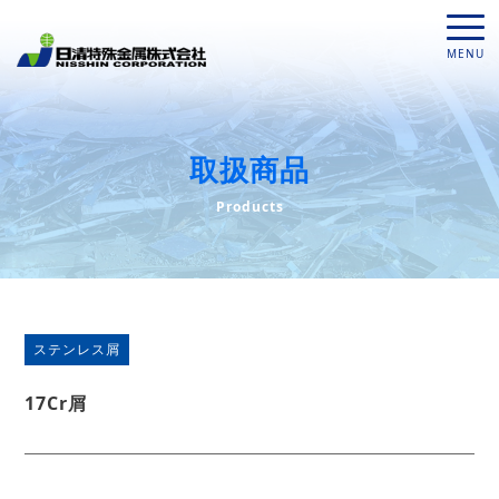
取扱商品
Products
ステンレス屑
17Cr屑